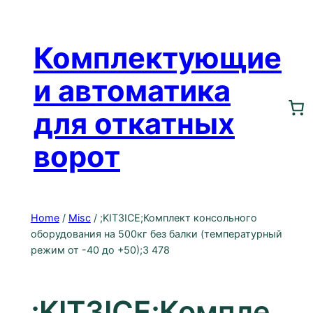
Перейти
к
Комплектующие
содержимому
и автоматика
для откатных
ворот
Home
/
Misc
/ ;KIT3ICE;Комплект консольного
оборудования на 500кг без балки (температурный
режим от -40 до +50);3 478
;KIT3ICE;Компле