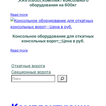
;КАV5(600);Комплект консольного
оборудования на 600кг
Read more
Консольное оборудование для откатных
консольных ворот;;;Цена в руб.
Read more
Откатные ворота
Секционные ворота
П
о
и
с
к