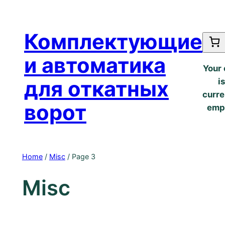
Перейти
к
Комплектующие
содержимому
и автоматика
Your 
для откатных
is
curre
ворот
emp
Home
/
Misc
/ Page 3
Misc