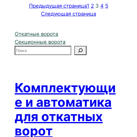
Предыдущая страница
1
2
3
4
5
Следующая страница
Откатные ворота
Секционные ворота
П
о
и
с
к
Комплектующи
е и автоматика
для откатных
ворот